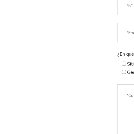
¿En qué 
Sit
Ges