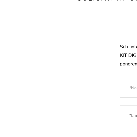
Si te i
KIT DIGI
pondrem