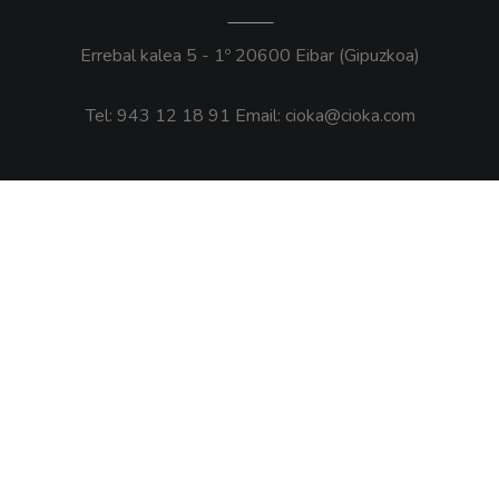
Errebal kalea 5 - 1º
20600 Eibar (Gipuzkoa)
Tel: 943 12 18 91
Email: cioka@cioka.com
Legala
Pribatutasun Politika
Ohar Legala
Cookie-en Politika
Sare Sozialak