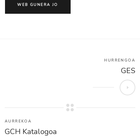
WEB GUNERA JO
HURRENGOA
GES
AURREKOA
GCH Katalogoa