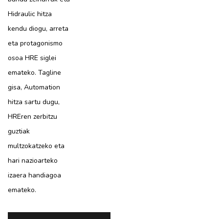
Hidraulic hitza
kendu diogu, arreta
eta protagonismo
osoa HRE siglei
emateko. Tagline
gisa, Automation
hitza sartu dugu,
HREren zerbitzu
guztiak
multzokatzeko eta
hari nazioarteko
izaera handiagoa
emateko.