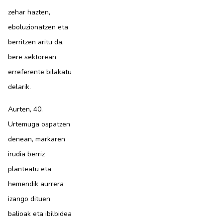
zehar hazten,
eboluzionatzen eta
berritzen aritu da,
bere sektorean
erreferente bilakatu
delarik.
Aurten, 40.
Urtemuga ospatzen
denean, markaren
irudia berriz
planteatu eta
hemendik aurrera
izango dituen
balioak eta ibilbidea