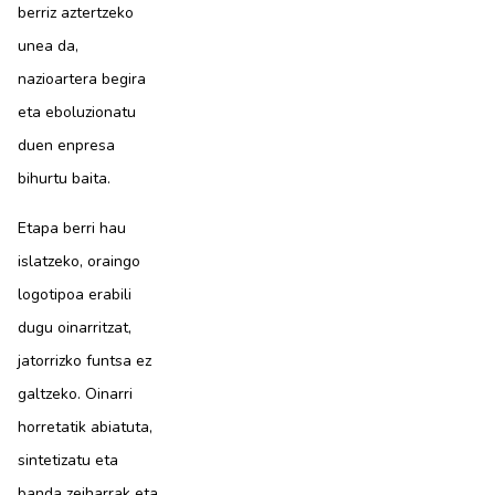
berriz aztertzeko
unea da,
nazioartera begira
eta eboluzionatu
duen enpresa
bihurtu baita.
Etapa berri hau
islatzeko, oraingo
logotipoa erabili
dugu oinarritzat,
jatorrizko funtsa ez
galtzeko. Oinarri
horretatik abiatuta,
sintetizatu eta
banda zeiharrak eta