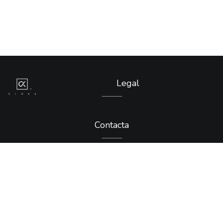
Legal
Contacta
Errebal kalea 5 - 1º
20600 Eibar (Gipuzkoa)
Tel: 943 12 18 91
email: cioka@cioka.com
Política de privacidad