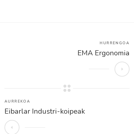
HURRENGOA
EMA Ergonomia
AURREKOA
Eibarlar Industri-koipeak