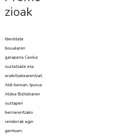
zioak
Identitate
bisualaren
garapena Cesilur
sustatzaile eta
eraikitzailearentzat.
Aldi berean, Ipurua
Aldea Bizitokiaren
sustapen
berriarentzako
renderrak egin
genituen.