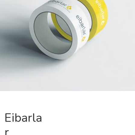
Eibarla
r