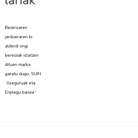
lariak
Bezeroaren
jardueraren bi
alderdi ongi
bereiziak islatzen
dituen marka
garatu dugu. SUIN
“Aseguruak eta
Enplegu basea”