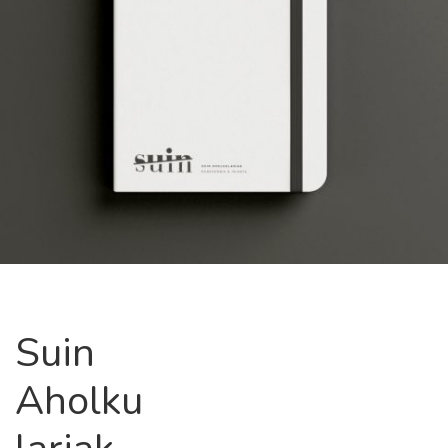
Suin
Aholku